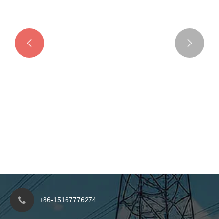


Doel van vacuümstroomonderbreker
Bekijk meer >>
+86-15167776274