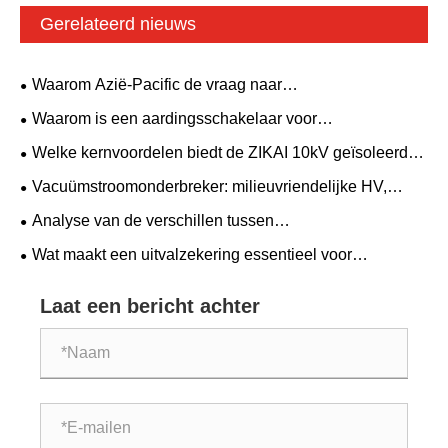
Gerelateerd nieuws
Waarom Azië-Pacific de vraag naar
vacuümstroomonderbrekers leidt terwijl China en India de
Waarom is een aardingsschakelaar voor
elektriciteitsnetten uitbreiden
schakelapparatuur essentieel voor de moderne
Welke kernvoordelen biedt de ZIKAI 10kV geïsoleerde
elektrische veiligheid en stroombetrouwbaarheid?
hoogspanningshandkar voor stroomdistributiesystemen?
Vacuümstroomonderbreker: milieuvriendelijke HV,
slimme integratie en zeer betrouwbare afdichting – VCB
Analyse van de verschillen tussen
betreedt de "tweede groeicurve"
overspanningsbeveiligingen en bliksemafleiders in
Wat maakt een uitvalzekering essentieel voor
werkingsprincipes en toepassingen
betrouwbare bovenleidingbeveiliging?
Laat een bericht achter